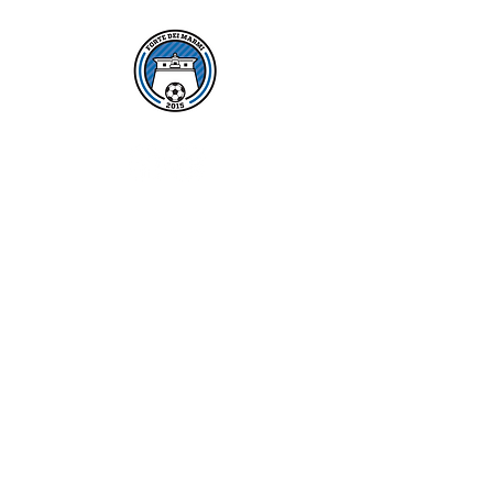
BARRICELLI ADRIAN
PAOLINI MATTEO
PADRONI LUCA
FANI LEONARDO
COZZANI GIORGIO
NOCCHI MICHAEL
POLI GABRIEL