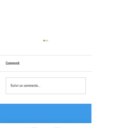
Commenti
Open day
SHARKY SUMMER CAM
Scrivi un commento...