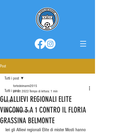
Post
Tutti i post
fortedeimarmi2015
Tutti i post
27 ott 2022
Tempo di lettura: 1 min
GLI ALLIEVI REGIONALI ELITE
Inizia
VINCONO 3 A 1 CONTRO IL FLORIA
La tua community
GRASSINA BELMONTE
Ieri gli Allievi regionali Elite di mister Mosti hanno 